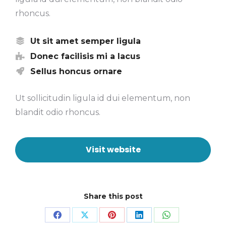
rhoncus.
Ut sit amet semper ligula
Donec facilisis mi a lacus
Sellus honcus ornare
Ut sollicitudin ligula id dui elementum, non
blandit odio rhoncus.
Visit website
Share this post
Share
Share
Share
Share
Share