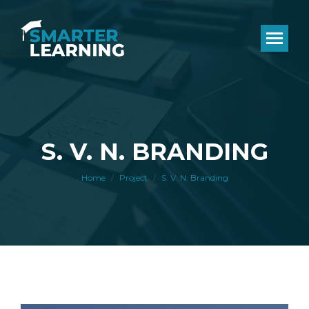
S. V. N. BRANDING
You are here:
Home
Project
S. V. N. Branding