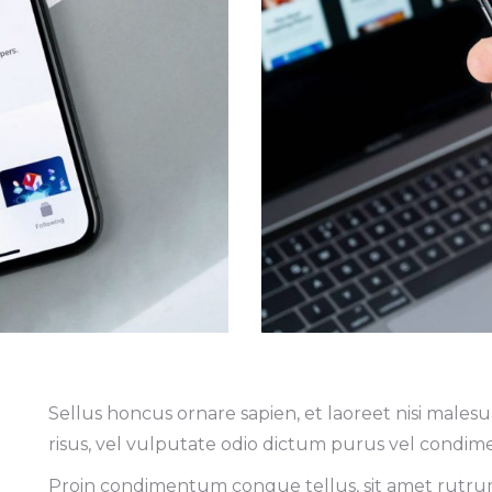
Sellus honcus ornare sapien, et laoreet nisi mal
risus, vel vulputate odio dictum purus vel condi
Proin condimentum congue tellus, sit amet rutrum 