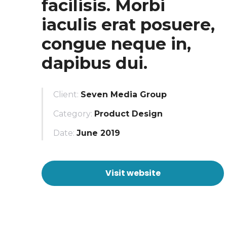
facilisis. Morbi
iaculis erat posuere,
congue neque in,
dapibus dui.
Client:
Seven Media Group
Category:
Product Design
Date:
June 2019
Visit website